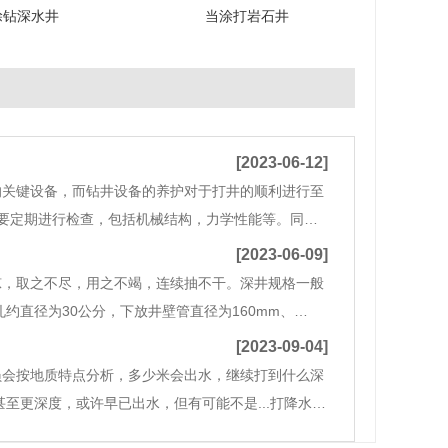
涂钻深水井
当涂打岩石井
[2023-06-12]
的关键设备，而钻井设备的养护对于打井的顺利进行至
要定期进行检查，包括机械结构，力学性能等。同时
、泥沙、土壤之中工作，加之常年暴露在大自然的环
[2023-06-09]
凉，取之不尽，用之不竭，连续抽不干。深井规格一般
孔约直径为30公分，下放井壁管直径为160mm、
000mm的PVC定制管材，附有检验报告等，该管材硬度
[2023-09-04]
员会按地质特点分析，多少米会出水，继续打到什么深
米甚至更深度，或许早已出水，但有可能不是...打降水
稀泥。再向下挖，表示水快出来了。当你打到井底及井