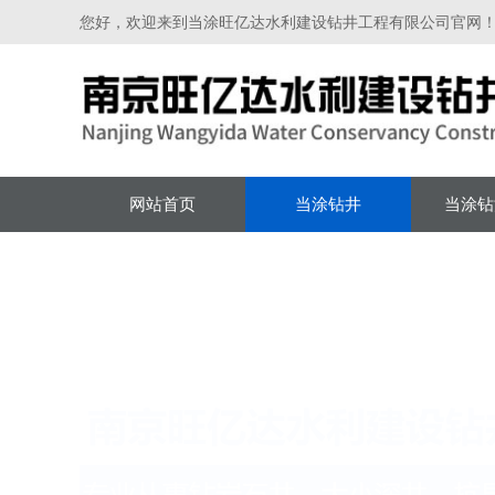
您好，欢迎来到当涂旺亿达水利建设钻井工程有限公司官网
网站首页
当涂钻井
当涂钻